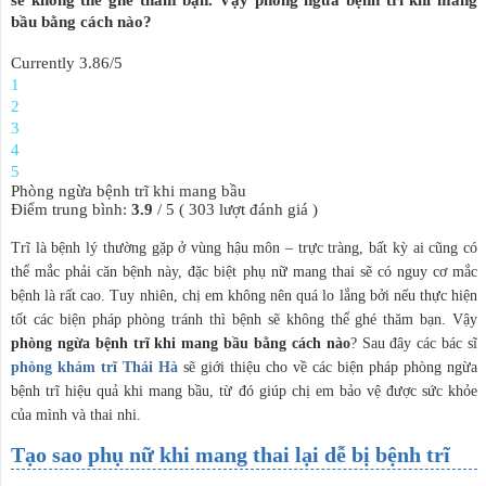
bầu bằng cách nào?
Currently 3.86/5
1
2
3
4
5
Phòng ngừa bệnh trĩ khi mang bầu
Điểm trung bình:
3.9
/
5
(
303
lượt đánh giá )
Trĩ là bệnh lý thường gặp ở vùng hậu môn – trực tràng, bất kỳ ai cũng có
thể mắc phải căn bệnh này, đặc biệt phụ nữ mang thai sẽ có nguy cơ mắc
bệnh là rất cao. Tuy nhiên, chị em không nên quá lo lắng bởi nếu thực hiện
tốt các biện pháp phòng tránh thì bệnh sẽ không thể ghé thăm bạn. Vậy
phòng ngừa bệnh trĩ khi mang bầu bằng cách nào
? Sau đây các bác sĩ
phòng khám trĩ Thái Hà
sẽ giới thiệu cho về các biện pháp phòng ngừa
bệnh trĩ hiệu quả khi mang bầu, từ đó giúp chị em bảo vệ được sức khỏe
của mình và thai nhi.
Tạo sao phụ nữ khi mang thai lại dễ bị bệnh trĩ