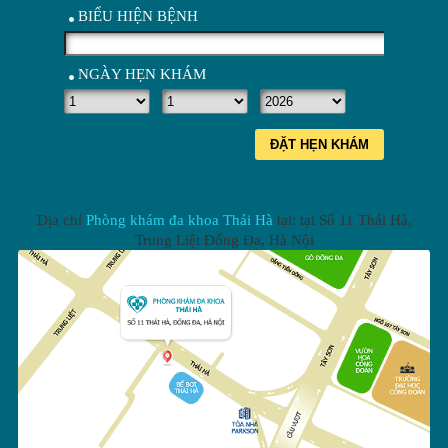
BIỂU HIỆN BỆNH
NGÀY HẸN KHÁM
ĐẶT HẸN KHÁM
Địa chỉ
Phòng khám đa khoa Thái Hà
tại: tại
Số 11 Thái Hà,
Trung Liệt Đống Đa
,
Hà Nội