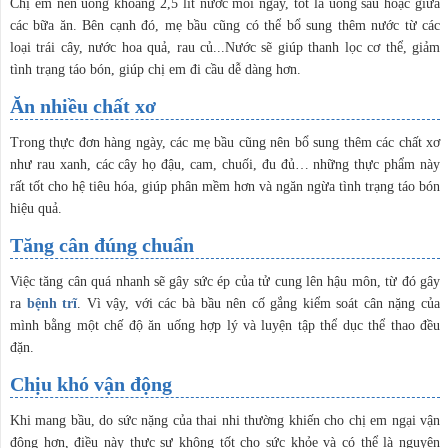
Chị em nên uống khoảng 2,5 lít nước mỗi ngày, tốt là uống sau hoặc giữa
các bữa ăn. Bên cạnh đó, mẹ bầu cũng có thể bổ sung thêm nước từ các
loại trái cây, nước hoa quả, rau củ...Nước sẽ giúp thanh lọc cơ thể, giảm
tình trạng táo bón, giúp chị em đi cầu dễ dàng hơn.
Ăn nhiều chất xơ
Trong thực đơn hàng ngày, các mẹ bầu cũng nên bổ sung thêm các chất xơ
như rau xanh, các cây họ đậu, cam, chuối, đu đủ… những thực phẩm này
rất tốt cho hệ tiêu hóa, giúp phân mềm hơn và ngăn ngừa tình trạng táo bón
hiệu quả.
Tăng cân đúng chuẩn
Việc tăng cân quá nhanh sẽ gây sức ép của tử cung lên hậu môn, từ đó gây
ra
bệnh trĩ
. Vì vậy, với các bà bầu nên cố gắng kiểm soát cân nặng của
mình bằng một chế độ ăn uống hợp lý và luyện tập thể dục thể thao đều
đặn.
Chịu khó vận động
Khi mang bầu, do sức nặng của thai nhi thường khiến cho chị em ngại vận
động hơn, điều này thực sự không tốt cho sức khỏe và có thể là nguyên