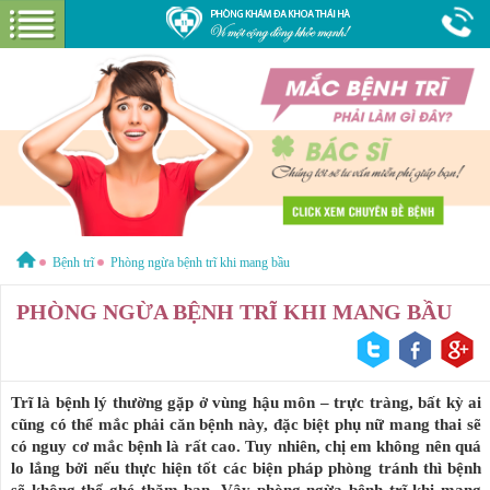
Hotline:
1800 6621
Miễn phí tư vấn & cước gọi
GIỚI THIỆU VỀ PHÒNG KHÁM
GIỚI THIỆU
CƠ SỞ VẬT CHẤT
GÓI DỊCH VỤ
Bệnh trĩ
Phòng ngừa bệnh trĩ khi mang bầu
BỆNH HẬU MÔN
HƯỚNG DẪN VÀ CHI PHÍ
PHÒNG NGỪA BỆNH TRĨ KHI MANG BẦU
ĐẶT LỊCH HẸN KHÁM
ĐƯỜNG TỚI PHÒNG KHÁM
CẨM NANG
Trĩ là bệnh lý thường gặp ở vùng hậu môn – trực tràng, bất kỳ ai
cũng có thể mắc phải căn bệnh này, đặc biệt phụ nữ mang thai sẽ
có nguy cơ mắc bệnh là rất cao. Tuy nhiên, chị em không nên quá
lo lắng bởi nếu thực hiện tốt các biện pháp phòng tránh thì bệnh
sẽ không thể ghé thăm bạn. Vậy phòng ngừa bệnh trĩ khi mang