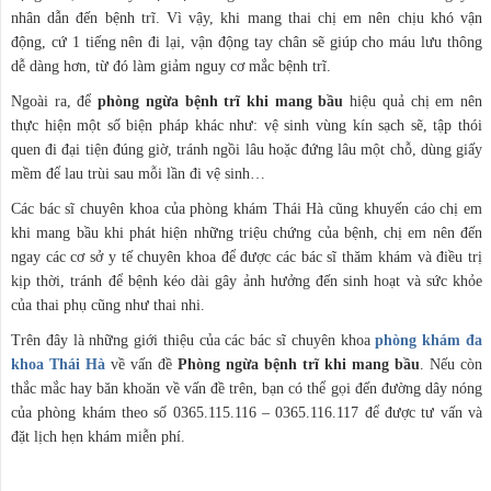
nhân dẫn đến bệnh trĩ. Vì vậy, khi mang thai chị em nên chịu khó vận
động, cứ 1 tiếng nên đi lại, vận động tay chân sẽ giúp cho máu lưu thông
dễ dàng hơn, từ đó làm giảm nguy cơ mắc bệnh trĩ.
Ngoài ra, để
phòng ngừa bệnh trĩ khi mang bầu
hiệu quả chị em nên
thực hiện một số biện pháp khác như: vệ sinh vùng kín sạch sẽ, tập thói
quen đi đại tiện đúng giờ, tránh ngồi lâu hoặc đứng lâu một chỗ, dùng giấy
mềm để lau trùi sau mỗi lần đi vệ sinh…
Các bác sĩ chuyên khoa của phòng khám Thái Hà cũng khuyến cáo chị em
khi mang bầu khi phát hiện những triệu chứng của bệnh, chị em nên đến
ngay các cơ sở y tế chuyên khoa để được các bác sĩ thăm khám và điều trị
kịp thời, tránh để bệnh kéo dài gây ảnh hưởng đến sinh hoạt và sức khỏe
của thai phụ cũng như thai nhi.
Trên đây là những giới thiệu của các bác sĩ chuyên khoa
phòng khám đa
khoa Thái Hà
về vấn đề
Phòng ngừa bệnh trĩ khi mang bầu
. Nếu còn
thắc mắc hay băn khoăn về vấn đề trên, bạn có thể gọi đến đường dây nóng
của phòng khám theo số 0365.115.116 – 0365.116.117 để được tư vấn và
đặt lịch hẹn khám miễn phí.