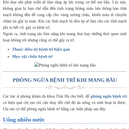
Khi thai nhi phát triển sẽ làm tăng áp lực trong cơ thể mẹ bầu. Lúc này,
không gian bị hạn chế dẫn đến tình trạng lượng máu lưu thông bào tĩnh
mạch không đều để cung cấp cho vùng xương chậu, khiến máu di chuyển
chậm lại gây tụ máu. Khi các tĩnh mạch bị dồn ép sẽ làm cho các tĩnh mạch
phì to hết cỡ, gây ra bệnh trĩ.
Ngoài ra, tình trạng táo bón nặng khi mang thai hay những thói quen sinh
hoạt không tốt nhưng cũng có thể gây ra trĩ.
Thuốc điều trị bệnh trĩ hiệu quả
Mẹo vặt chữa bệnh trĩ
PHÒNG NGỪA BỆNH TRĨ KHI MANG BẦU
Các bác sĩ phòng khám đa khoa Thái Hà cho biết, để
phòng ngừa bệnh trĩ
có hiệu quả chị em chỉ cần thay đổi chế độ ăn uống và sinh hoạt là được.
Chị em có thể phòng ngừa bệnh trĩ bằng các biện pháp sau đây:
Uống nhiều nước