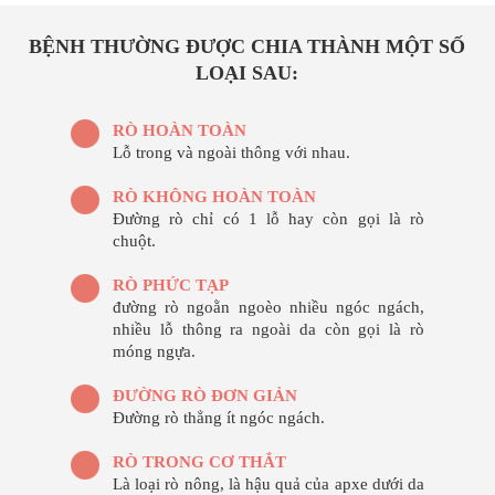
BỆNH THƯỜNG ĐƯỢC CHIA THÀNH MỘT SỐ
LOẠI SAU:
RÒ HOÀN TOÀN
Lỗ trong và ngoài thông với nhau.
RÒ KHÔNG HOÀN TOÀN
Đường rò chỉ có 1 lỗ hay còn gọi là rò
chuột.
RÒ PHỨC TẠP
đường rò ngoằn ngoèo nhiều ngóc ngách,
nhiều lỗ thông ra ngoài da còn gọi là rò
móng ngựa.
ĐƯỜNG RÒ ĐƠN GIẢN
Đường rò thẳng ít ngóc ngách.
RÒ TRONG CƠ THẮT
Là loại rò nông, là hậu quả của apxe dưới da