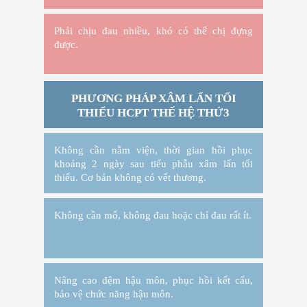
Phải chịu đau nhiều, khó có thể chị đựng
được.
PHƯƠNG PHÁP XÂM LẤN TỐI
THIỂU HCPT THẾ HỆ THỨ3
Không cần nằm viện, thời gian hồi phục
khoảng 2 ngày sau tiểu phẫu xâm lấn tối
thiểu. Cơ bản không có vết thương.
Không cần mổ, không đau hoặc chỉ đau rất ít.
Nâng cao đệm hậu môn, phục hồi kết cấu,
bảo vệ chức năng hậu môn.