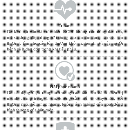
Ít đau
Do kĩ thuật xâm lấn tối thiểu HCPT không cần dùng dao mổ,
mà sử dụng điện dung từ trường cao tần tác dụng lên các tổn
thương, làm cho các tổn thương khô lại, teo đi. Vì vậy người
bệnh sẽ ít đau đớn trong khi tiểu phẫu.
Hồi phục nhanh
Do sử dụng điện dung từ trường cao tần tiến hành điều trị
nhanh chóng trong 1 lần, không cần mổ, ít chảy máu, vết
thương nhỏ, hồi phục nhanh, không ảnh hưởng đến hoạt động
bình thường của hậu môn.