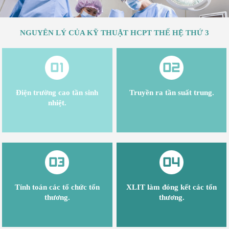
NGUYÊN LÝ CỦA KỸ THUẬT HCPT THẾ HỆ THỨ 3
Điện trường cao tần sinh
Truyền ra tần suất trung.
nhiệt.
Tính toán các tổ chức tổn
XLIT làm đóng kết các tổn
thương.
thương.