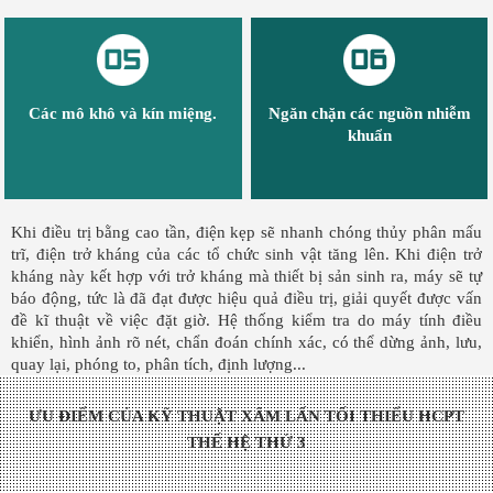
Các mô khô và kín miệng.
Ngăn chặn các nguồn nhiễm
khuẩn
Khi điều trị bằng cao tần, điện kẹp sẽ nhanh chóng thủy phân mấu
trĩ, điện trở kháng của các tổ chức sinh vật tăng lên. Khi điện trở
kháng này kết hợp với trở kháng mà thiết bị sản sinh ra, máy sẽ tự
báo động, tức là đã đạt được hiệu quả điều trị, giải quyết được vấn
đề kĩ thuật về việc đặt giờ. Hệ thống kiểm tra do máy tính điều
khiển, hình ảnh rõ nét, chẩn đoán chính xác, có thể dừng ảnh, lưu,
quay lại, phóng to, phân tích, định lượng...
ƯU ĐIỂM CỦA KỸ THUẬT XÂM LẤN TỐI THIỂU HCPT
THẾ HỆ THỨ 3