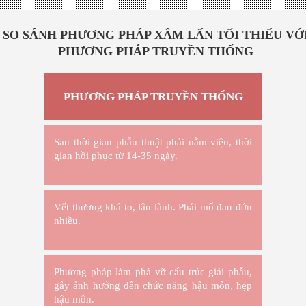
SO SÁNH PHƯƠNG PHÁP XÂM LẤN TỐI THIỂU VỚ
PHƯƠNG PHÁP TRUYỀN THỐNG
PHƯƠNG PHÁP TRUYỀN THỐNG
Sau thời gian phẫu thuật phải nằm viện, thời
gian hồi phục từ 14-35 ngày.
Vết thương khá to, lâu lành. Phải mổ đau đớn
nhiều.
Phương pháp làm phá vỡ cấu trúc giải phẫu,
gây ảnh hưởng đến chức năng hậu môn, hẹp
hậu môn.