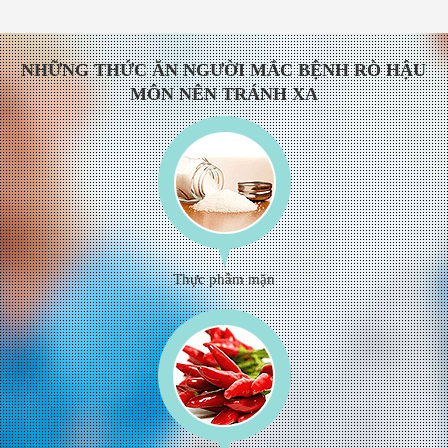
NHỮNG THỨC ĂN NGƯỜI MẮC BỆNH RÒ HẬU
MÔN NÊN TRÁNH XA
Thực phầm mặn