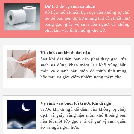
Dự trữ đồ vệ sinh cá nhân
Rò hậu môn khiến bạn đại tiện không tự chủ
do đó bạn nên dự trữ những thứ cần thiết như
băng gạc, giấy vệ sinh bên người để không
phải lâm vào tình huống khó xử.
Vệ sinh sau khi đi đại tiện
Sau khi đại tiện bạn cần phải thay gạc, rửa
sạch và dùng khăn mềm lau khô vùng hậu
môn và quanh hậu môn để tránh tình trạng
bốc mùi và gây viêm nhiễm nặng thêm cho
Vệ sinh vào buổi tối trước khi đi ngủ
Trước khi đi ngủ để đảm bảo không bị chảy
dịch và giúp vùng hậu môn khô thoáng bạn
nên lót một lớp gạc y tế để giữ vệ sinh quần
áo và ngủ ngon hơn.