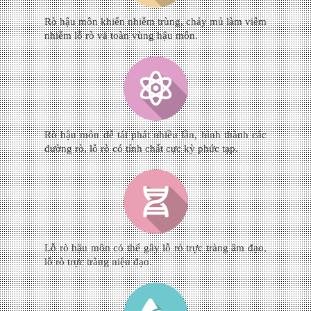
Rò hậu môn khiến nhiễm trùng, chảy mủ làm viêm
nhiễm lỗ rò và toàn vùng hậu môn.
Rò hậu môn dễ tái phát nhiều lần, hình thành các
đường rò, lỗ rò có tính chất cực kỳ phức tạp.
Lỗ rò hậu môn có thể gây lỗ rò trực tràng âm đạo,
lỗ rò trực tràng niệu đạo.