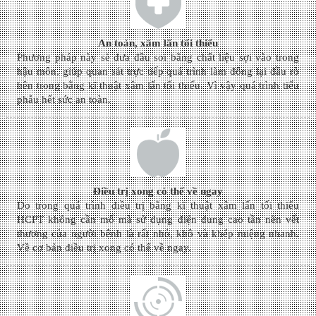
An toàn, xâm lấn tối thiểu
Phương pháp này sẽ đưa đầu soi bằng chất liệu sợi vào trong
hậu môn, giúp quan sát trực tiếp quá trình làm đông lại đầu rò
bên trong bằng kĩ thuật xâm lấn tối thiểu. Vì vậy quá trình tiểu
phẫu hết sức an toàn.
Điều trị xong có thể về ngay
Do trong quá trình điều trị bằng kĩ thuật xâm lấn tối thiểu
HCPT không cần mổ mà sử dụng điện dung cao tần nên vết
thương của người bệnh là rất nhỏ, khô và khép miệng nhanh.
Về cơ bản điều trị xong có thể về ngay.