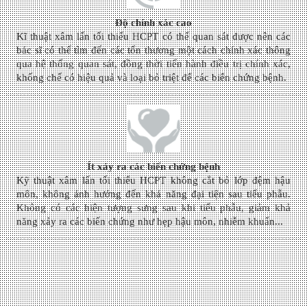
Độ chính xác cao
Kĩ thuật xâm lấn tối thiểu HCPT có thể quan sát được nên các
bác sĩ có thể tìm đến các tổn thương một cách chính xác thông
qua hệ thống quan sát, đồng thời tiến hành điều trị chính xác,
khống chế có hiệu quả và loại bỏ triệt để các biến chứng bệnh.
Ít xảy ra các biến chứng bệnh
Kỹ thuật xâm lấn tối thiểu HCPT không cắt bỏ lớp đệm hậu
môn, không ảnh hưởng đến khả năng đại tiện sau tiểu phẫu.
Không có các hiện tượng sưng sau khi tiểu phẫu, giảm khả
năng xảy ra các biến chứng như hẹp hậu môn, nhiễm khuẩn...