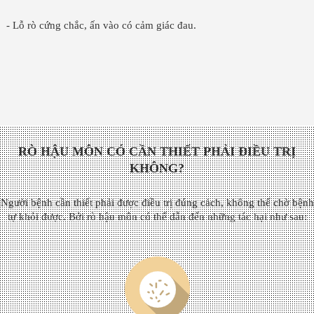
- Lỗ rò cứng chắc, ấn vào có cảm giác đau.
RÒ HẬU MÔN CÓ CẦN THIẾT PHẢI ĐIỀU TRỊ
KHÔNG?
Người bệnh cần thiết phải được điều trị đúng cách, không thể chờ bệnh
tự khỏi được. Bởi rò hậu môn có thể dẫn đến những tác hại như sau: