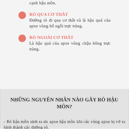
cạnh hậu môn.
RÒ QUA CƠ THẮT
Đường rò đi qua cơ thắt và là hậu quả của
apxe vùng hố ngồi trực tràng.
RÒ NGOÀI CƠ THẮT
Là hậu quả của apxe vùng chậu hông trực
tràng.
NHỮNG NGUYÊN NHÂN NÀO GÂY RÒ HẬU
MÔN?
- Rò hậu môn sinh ra do apxe hậu môn khi các vùng apxe bị vỡ ra
hình thành các đường rò.