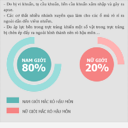
- Do bị vi khuẩn, tụ cầu khuẩn, liên cầu khuẩn xâm nhập và gây ra
apxe.
- Các cơ thắt nhiều nhánh xuyên qua làm cho các ổ mủ rò rỉ ra
ngoài dẫn đến viêm nhiễm.
- Do áp lực bên trong trực tràng khiến một số vật trong trực tràng
bị chèn ép đẩy ra ngoài hình thành nên rò hậu môn…