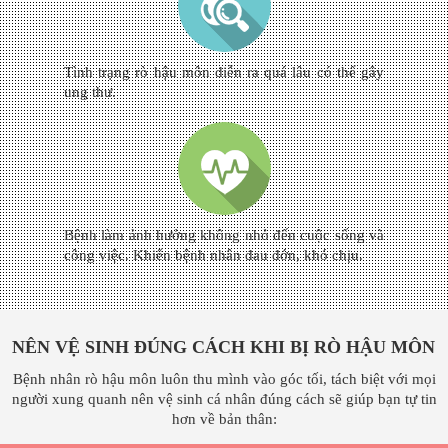
Tình trạng rò hậu môn diễn ra quá lâu có thể gây
ung thư.
Bệnh làm ảnh hưởng không nhỏ đến cuộc sống và
công việc. Khiến bệnh nhân đau đớn, khó chịu.
NÊN VỆ SINH ĐÚNG CÁCH KHI BỊ RÒ HẬU MÔN
Bệnh nhân rò hậu môn luôn thu mình vào góc tối, tách biệt với mọi
người xung quanh nên vệ sinh cá nhân đúng cách sẽ giúp bạn tự tin
hơn về bản thân: