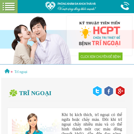
Hotline:
1800 6621
Miễn phí tư vấn & cước gọi
GIỚI THIỆU VỀ PHÒNG KHÁM
GIỚI THIỆU
CƠ SỞ VẬT CHẤT
GÓI DỊCH VỤ
Trĩ ngoại
BỆNH HẬU MÔN
HƯỚNG DẪN VÀ CHI PHÍ
TRĨ NGOẠI
ĐẶT LỊCH HẸN KHÁM
ĐƯỜNG TỚI PHÒNG KHÁM
CẨM NANG
Khi bị kích thích, trĩ ngoại có thể
ngứa hoặc chảy máu. Đôi khi trĩ
ngoại chảy nhiều máu và có thể
hình thành một cục máu đông
(huyết khối), dẫn đến đau nặng,