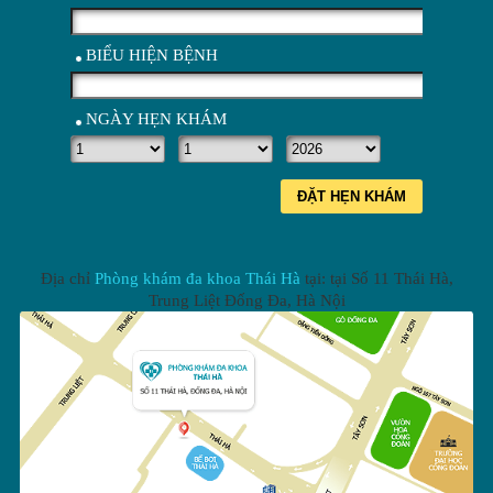
BIỂU HIỆN BỆNH
NGÀY HẸN KHÁM
ĐẶT HẸN KHÁM
Địa chỉ
Phòng khám đa khoa Thái Hà
tại: tại
Số 11 Thái Hà,
Trung Liệt Đống Đa
,
Hà Nội