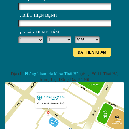
BIỂU HIỆN BỆNH
NGÀY HẸN KHÁM
ĐẶT HẸN KHÁM
Địa chỉ
Phòng khám đa khoa Thái Hà
tại: tại
Số 11 Thái Hà,
Trung Liệt Đống Đa
,
Hà Nội