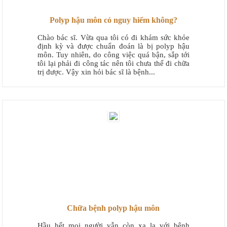
Polyp hậu môn có nguy hiểm không?
Chào bác sĩ. Vừa qua tôi có đi khám sức khỏe
định kỳ và được chuẩn đoán là bị polyp hậu
môn. Tuy nhiên, do công việc quá bận, sắp tới
tôi lại phải đi công tác nên tôi chưa thể đi chữa
trị được. Vậy xin hỏi bác sĩ là bệnh...
Chữa bệnh polyp hậu môn
Hầu hết mọi người vẫn còn xa lạ với bệnh