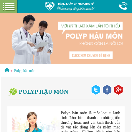
Hotline:
1800 6621
Miễn phí tư vấn & cước gọi
GIỚI THIỆU VỀ PHÒNG KHÁM
GIỚI THIỆU
CƠ SỞ VẬT CHẤT
GÓI DỊCH VỤ
Polyp hậu môn
BỆNH HẬU MÔN
HƯỚNG DẪN VÀ CHI PHÍ
POLYP HẬU MÔN
ĐẶT LỊCH HẸN KHÁM
ĐƯỜNG TỚI PHÒNG KHÁM
CẨM NANG
Polyp hậu môn là một loại u lành
tính được hình thành do những tổn
thương hoặc một vài kích thích của
dị vật tác động lên da niêm mạc
trực tràng. Chứng bệnh này hầu