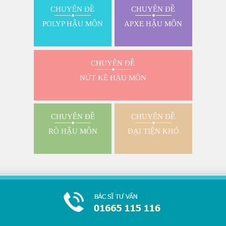
CHUYÊN ĐỀ
CHUYÊN ĐỀ
POLYP HẬU MÔN
APXE HẬU MÔN
CHUYÊN ĐỀ
NỨT KẼ HẬU MÔN
CHUYÊN ĐỀ
CHUYÊN ĐỀ
RÒ HẬU MÔN
ĐẠI TIỆN KHÓ