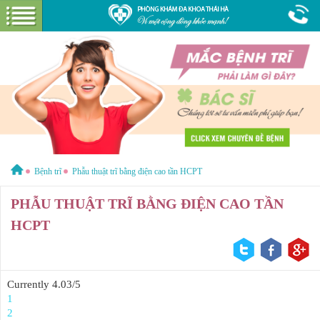
Hotline:
1800 6621
Miễn phí tư vấn & cước gọi
GIỚI THIỆU VỀ PHÒNG KHÁM
GIỚI THIỆU
CƠ SỞ VẬT CHẤT
GÓI DỊCH VỤ
Bệnh trĩ
Phẫu thuật trĩ bằng điện cao tần HCPT
BỆNH HẬU MÔN
HƯỚNG DẪN VÀ CHI PHÍ
PHẪU THUẬT TRĨ BẰNG ĐIỆN CAO TẦN
HCPT
ĐẶT LỊCH HẸN KHÁM
ĐƯỜNG TỚI PHÒNG KHÁM
CẨM NANG
Currently 4.03/5
1
2