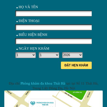
HỌ VÀ TÊN
ĐIỆN THOẠI
BIỂU HIỆN BỆNH
NGÀY HẸN KHÁM
ĐẶT HẸN KHÁM
Địa chỉ
Phòng khám đa khoa Thái Hà
tại: tại
Số 11 Thái Hà,
Trung Liệt Đống Đa
,
Hà Nội