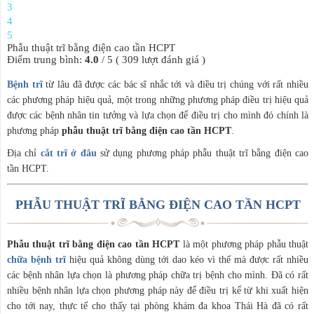
3
4
5
Phẫu thuật trĩ bằng điện cao tần HCPT
Điểm trung bình:
4.0
/
5
(
309
lượt đánh giá )
Bệnh trĩ
từ lâu đã được các bác sĩ nhắc tới và điều trị chúng với rất nhiều
các phương pháp hiệu quả, một trong những phương pháp điều trị hiệu quả
được các bệnh nhân tin tưởng và lựa chọn để điều trị cho mình đó chính là
phương pháp
phẫu thuật trĩ bằng điện cao tần HCPT
.
Địa chỉ
cắt trĩ ở đâu
sử dụng phương pháp phẫu thuật trĩ bằng điện cao
tần HCPT.
PHẪU THUẬT TRĨ BẰNG ĐIỆN CAO TẦN HCPT
Phẫu thuật trĩ bằng điện cao tần HCPT
là một phương pháp phẫu thuật
chữa bệnh trĩ
hiệu quả không dùng tới dao kéo vì thế mà được rất nhiều
các bệnh nhân lựa chọn là phương pháp chữa trị bệnh cho mình. Đã có rất
nhiều bệnh nhân lựa chọn phương pháp này để điều trị kể từ khi xuất hiện
cho tới nay, thực tế cho thấy tại phòng khám đa khoa Thái Hà đã có rất