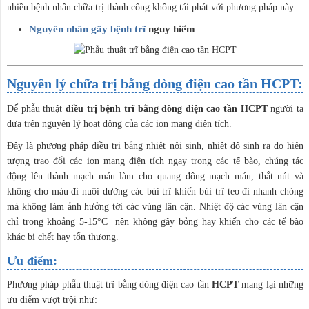
nhiều bệnh nhân chữa trị thành công không tái phát với phương pháp này.
Nguyên nhân gây bệnh trĩ
nguy hiểm
Nguyên lý chữa trị bằng dòng điện cao tần HCPT:
Để phẫu thuật
điều trị bệnh trĩ bằng dòng điện cao tần HCPT
người ta
dựa trên nguyên lý hoạt động của các ion mang điện tích.
Đây là phương pháp điều trị bằng nhiệt nội sinh, nhiệt độ sinh ra do hiện
tượng trao đổi các ion mang điện tích ngay trong các tế bào, chúng tác
động lên thành mạch máu làm cho quang đông mạch máu, thắt nút và
không cho máu đi nuôi dưỡng các búi trĩ khiến búi trĩ teo đi nhanh chóng
mà không làm ảnh hưởng tới các vùng lân cận. Nhiệt độ các vùng lân cận
chỉ trong khoảng 5-15°C nên không gây bỏng hay khiến cho các tế bào
khác bị chết hay tổn thương.
Ưu điểm:
Phương pháp phẫu thuật trĩ bằng dòng điện cao tần
HCPT
mang lại những
ưu điểm vượt trội như: