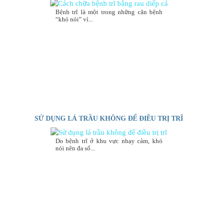
Bệnh trĩ là một trong những căn bệnh
“khó nói” vì...
SỬ DỤNG LÁ TRẦU KHÔNG ĐỂ ĐIỀU TRỊ TRĨ
Do bệnh trĩ ở khu vực nhạy cảm, khó
nói nên đa số...