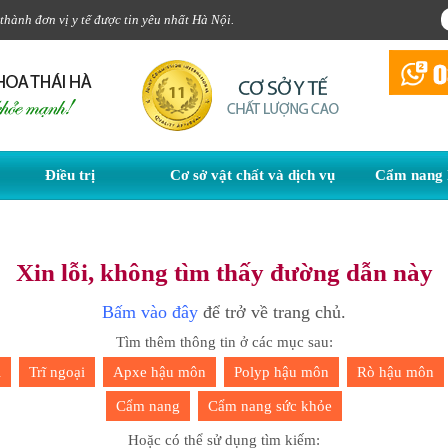
hành đơn vị y tế được tin yêu nhất Hà Nội.
Điều trị
Cơ sở vật chất và dịch vụ
Cẩm nang 
Xin lỗi, không tìm thấy đường dẫn này
Bấm vào đây
để trở về trang chủ.
Tìm thêm thông tin ở các mục sau:
i
Trĩ ngoại
Apxe hậu môn
Polyp hậu môn
Rò hậu môn
Cẩm nang
Cẩm nang sức khỏe
Hoặc có thể sử dụng tìm kiếm: