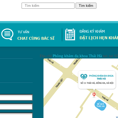
Địa chỉ
Phòng khám đa khoa Thái Hà
tại: tại
Số