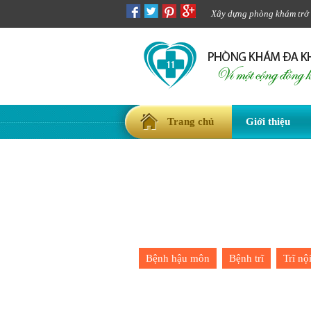
Xây dựng phòng khám trở t
Trang chủ
Giới thiệu
Bệnh hậu môn
Bệnh trĩ
Trĩ nộ