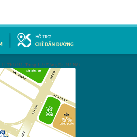
 11 Thái Hà, Trung Liệt Đống Đa
,
Hà Nội